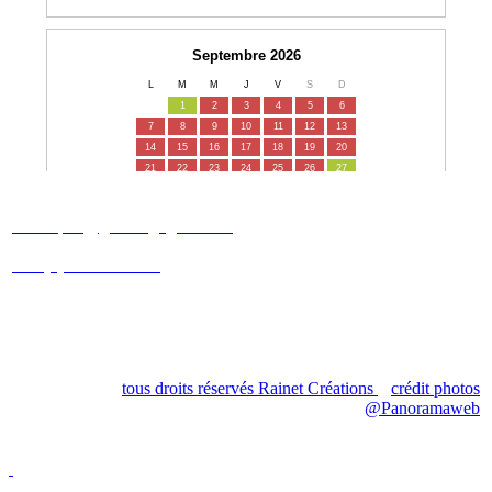
Patricia et Christophe SCHNEBERGER
christophe@gites-cigogneaux.fr
+33 (0)6 09 88 30 40
+33 (0)7 83 31 69 08
3 rue étroite
68230 Turckheim
tous droits réservés Rainet Créations
crédit photos
@Panoramaweb