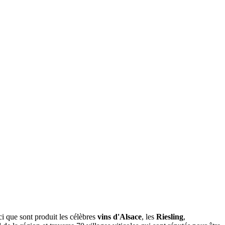
ci que sont produit les célèbres
vins d'Alsace
, les
Riesling
,