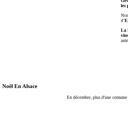
Gew
les
Nom
d’
E
La 
vin
ani
Noël En Alsace
En décembre, plus d'une centaine 