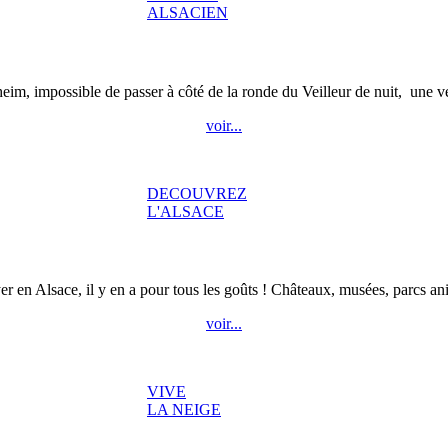
ALSACIEN
eim, impossible de passer à côté de la ronde du Veilleur de nuit, une vér
voir...
DECOUVREZ
L'ALSACE
r en Alsace, il y en a pour tous les goûts ! Châteaux, musées, parcs anim
voir...
VIVE
LA NEIGE