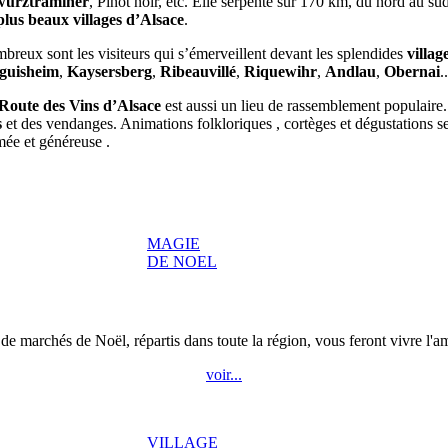
urztraminer
, Pinot noir, etc. Elle serpente sur 170 km, du nord au sud
 plus beaux villages d’Alsace
.
breux sont les visiteurs qui s’émerveillent devant les splendides
village
guisheim
,
Kaysersberg
,
Ribeauvillé
,
Riquewihr
,
Andlau
,
Obernai
..
Route des Vins d’Alsace
est aussi un lieu de rassemblement populaire. 
s
et des vendanges. Animations folkloriques , cortèges et dégustations se
mée et généreuse .
MAGIE
DE NOEL
de marchés de Noël, répartis dans toute la région, vous feront vivre l'
voir...
VILLAGE