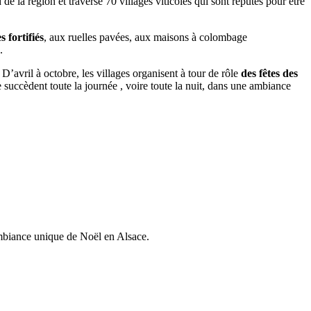
 de la région et traverse 70 villages viticoles qui sont réputés pour être
s fortifiés
, aux ruelles pavées, aux maisons à colombage
.
D’avril à octobre, les villages organisent à tour de rôle
des fêtes des
 succèdent toute la journée , voire toute la nuit, dans une ambiance
ambiance unique de Noël en Alsace.