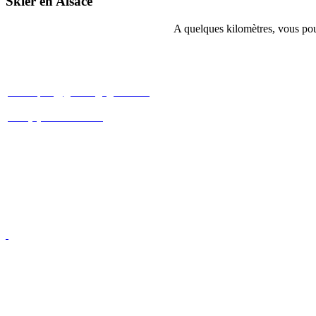
Skier en Alsace
A quelques kilomètres, vous pour
Patricia et Christophe SCHNEBERGER
christophe@gites-cigogneaux.fr
+33 (0)6 09 88 30 40
+33 (0)7 83 31 69 08
3 rue étroite
68230 Turckheim