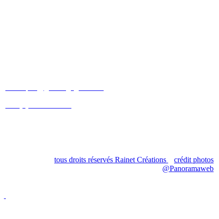
Patricia et Christophe
SCHNEBERGER
christophe@gites-cigogneaux.fr
+33 (0)6 09 88 30 40
+33 (0)7 83 31 69 08
3 rue étroite
68230 Turckheim
tous droits réservés Rainet Créations
crédit photos
@Panoramaweb