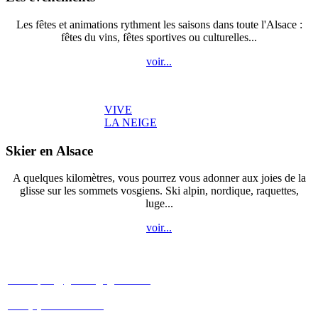
Les fêtes et animations rythment les saisons dans toute l'Alsace :
fêtes du vins, fêtes sportives ou culturelles...
voir...
VIVE
LA NEIGE
Skier en Alsace
A quelques kilomètres, vous pourrez vous adonner aux joies de la
glisse sur les sommets vosgiens. Ski alpin, nordique, raquettes,
luge...
voir...
Patricia et Christophe
SCHNEBERGER
christophe@gites-cigogneaux.fr
+33 (0)6 09 88 30 40
+33 (0)7 83 31 69 08
3 rue étroite