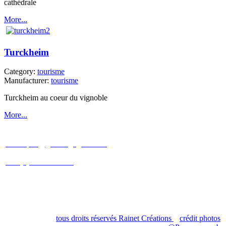
cathédrale
More...
Turckheim
Category:
tourisme
Manufacturer:
tourisme
Turckheim au coeur du vignoble
More...
Patricia et Christophe
SCHNEBERGER
christophe@gites-cigogneaux.fr
+33 (0)6 09 88 30 40
+33 (0)7 83 31 69 08
3 rue étroite
68230 Turckheim
tous droits réservés Rainet Créations
crédit photos