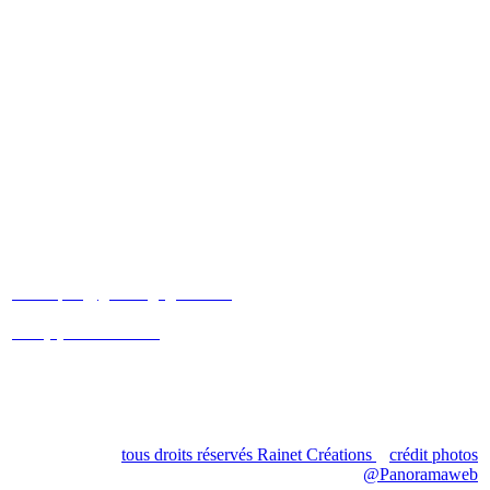
Patricia et Christophe
SCHNEBERGER
christophe@gites-cigogneaux.fr
+33 (0)6 09 88 30 40
+33 (0)7 83 31 69 08
3 rue étroite
68230 Turckheim
tous droits réservés Rainet Créations
crédit photos
@Panoramaweb